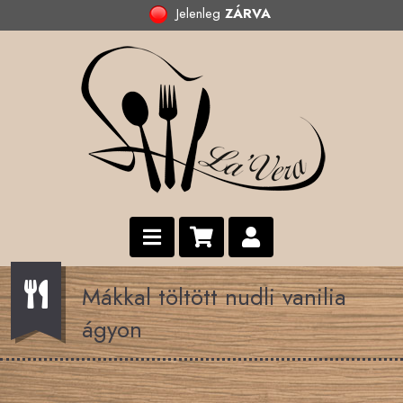
Jelenleg
ZÁRVA
Mákkal töltött nudli vanilia
ágyon