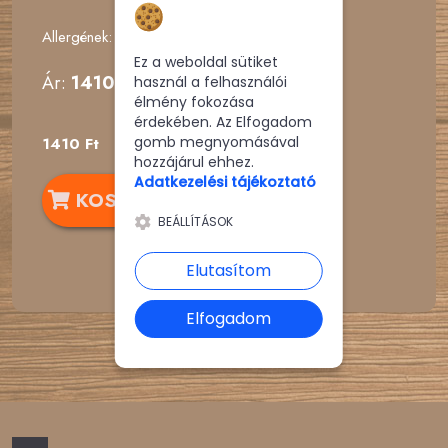
Hozzájárulás a
sütikhez
Allergének:
Ez a weboldal sütiket
Ár:
1410 Ft
használ a felhasználói
élmény fokozása
érdekében. Az Elfogadom
gomb megnyomásával
1410 Ft
hozzájárul ehhez.
Adatkezelési tájékoztató
KOSÁRBA
BEÁLLÍTÁSOK
Elutasítom
Elfogadom