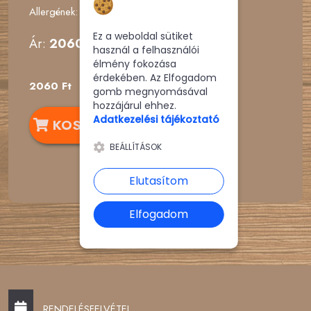
sütikhez
Allergének:
Ez a weboldal sütiket
Ár:
2060 Ft
használ a felhasználói
élmény fokozása
érdekében. Az Elfogadom
2060 Ft
gomb megnyomásával
hozzájárul ehhez.
Adatkezelési tájékoztató
KOSÁRBA
BEÁLLÍTÁSOK
Elutasítom
Elfogadom
RENDELÉSFELVÉTEL