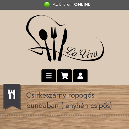
Az Étterem
ONLINE
Csirkeszárny ropogós
bundában ( enyhén csípős)