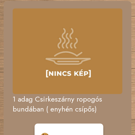
1 adag Csirkeszárny ropogós
bundában ( enyhén csípős)
Hozzájárulás a