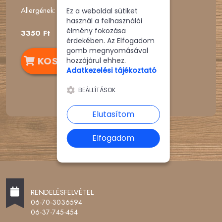
Allergének:
Ez a weboldal sütiket
használ a felhasználói
élmény fokozása
3350 Ft
érdekében. Az Elfogadom
gomb megnyomásával
KOSÁRBA
hozzájárul ehhez.
Adatkezelési tájékoztató
BEÁLLÍTÁSOK
Elutasítom
Elfogadom
RENDELÉSFELVÉTEL
06-70-3036594
06-37-745-454