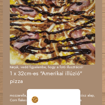
Kérjük, vedd figyelembe, hogy a fotó illusztráció!
1 x 32cm-es "Amerikai illúzió"
pizza
mozzarella, Bacon, Bbq szósz, Cheddar sajtszósz alap,
Hozzájárulás a
Corn flakes csirkemell, Kukorica, Pirított hagyma
sütikhez