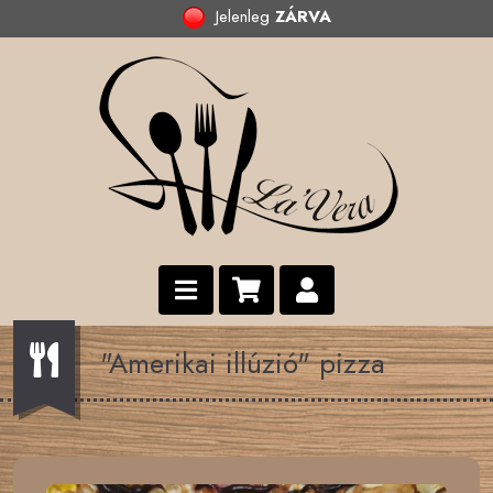
Jelenleg
ZÁRVA
"Amerikai illúzió" pizza