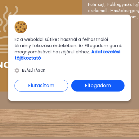
Feta sajt, Fokhagymás-tej
csirkemell, Hasábburgony
Lilahagyma, Paradicsom,
Hozzájárulás a sütikhez
Allergének:
Ez a weboldal sütiket használ a felhasználói
Ár:
2950 Ft
élmény fokozása érdekében. Az Elfogadom gomb
megnyomásával hozzájárul ehhez.
Adatkezelési
tájékoztató
2950 Ft
BEÁLLÍTÁSOK
KOSÁRBA
Elutasítom
Elfogadom