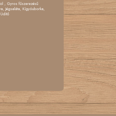
föl , Gyros fűszerezésű
a, Jégsaláta, Kígyóuborka,
 Üdítő