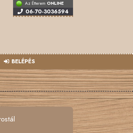
Az Étterem
ONLINE
06-70-3036594
BELÉPÉS
ostál