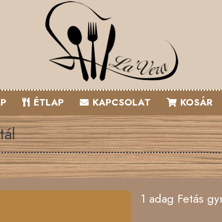
P
ÉTLAP
KAPCSOLAT
KOSÁR
tál
1 adag Fetás gyr