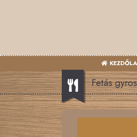
KEZDŐLA
Fetás gyros