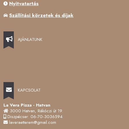
Nyitvatartás
Szállítási körzetek és díjak
AJÁNLATUNK
KAPCSOLAT
La Vera Pizza - Hatvan
3000 Hatvan, Rákóczi út 19.
Diszpécser: 06-70-3036594
laveraetterem@gmail.com