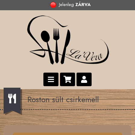
Jelenleg
ZÁRVA
Roston sült csirkemell