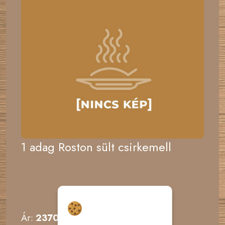
1 adag Roston sült csirkemell
Hozzájárulás a
sütikhez
Ár:
2370 Ft