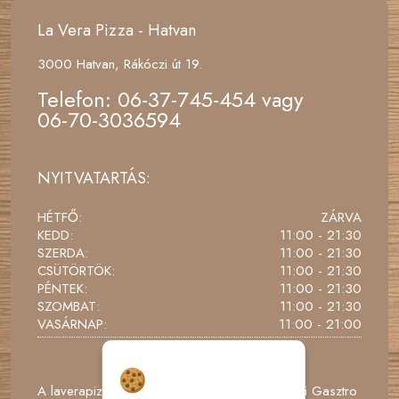
La Vera Pizza - Hatvan
3000 Hatvan, Rákóczi út 19.
Telefon:
06-37-745-454
vagy
06-70-3036594
NYITVATARTÁS:
HÉTFŐ:
ZÁRVA
KEDD:
11:00 - 21:30
SZERDA:
11:00 - 21:30
CSÜTÖRTÖK:
11:00 - 21:30
PÉNTEK:
11:00 - 21:30
SZOMBAT:
11:00 - 21:30
VASÁRNAP:
11:00 - 21:00
Hozzájárulás a
sütikhez
A laverapizza.hu webáruház üzemeltetője: Ba-Bi Gasztro