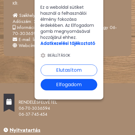
Kft.
Ez a weboldal sütiket
használ a felhasználói
Székhely: 3000 Hatvan, Rákóczi út 19.
élmény fokozása
Adószám: 28757519-2-10
érdekében. Az Elfogadom
Információs telefonszám: 06-37-745-454 vagy 06-
gomb megnyomásával
70-3036594
hozzájárul ehhez.
E-mail: laveraetterem@gmail.com
Adatkezelési tájékoztató
Webcím: www.laverapizza.hu
BEÁLLÍTÁSOK
Elutasítom
Elfogadom
RENDELÉSFELVÉTEL
06-70-3036594
06-37-745-454
Nyitvatartás