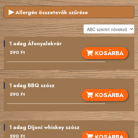
▶
Allergén összetevők szűrése
Ha valamely összetevőre ezek közül
allergiás vagy
, akkor
vedd ki mellőle a pipát!
Az étlapról az ezeket tartalmazó ételeket kitakarjuk!
1 adag Áfonyalekvár
Glutén
KOSÁRBA
590 Ft
Rákfélék
Tojás
1 adag BBQ szósz
Hal
KOSÁRBA
590 Ft
Földimogyoró
Szójabab
1 adag Dijoni whiskey szósz
Laktóz
KOSÁRBA
590 Ft