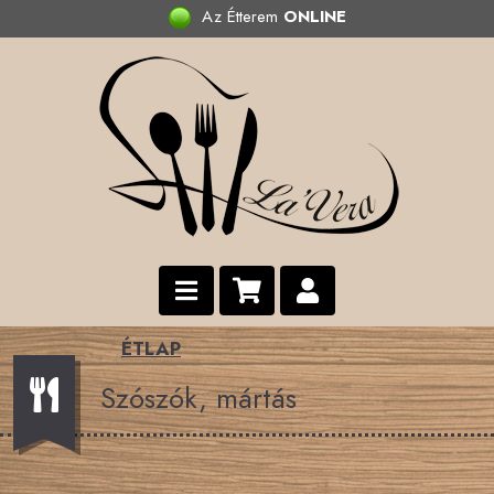
Az Étterem
ONLINE
ÉTLAP
Szószók, mártás