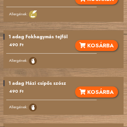
Diófélék
Allergének:
Zeller
Mustár
1 adag Fokhagymás tejföl
KOSÁRBA
490 Ft
Szezámmag
Kén-dioxid
Allergének:
Csillagfürt
1 adag Házi csípős szósz
Puhatestűek
KOSÁRBA
490 Ft
Cukorszármazék
Allergének:
Csípős