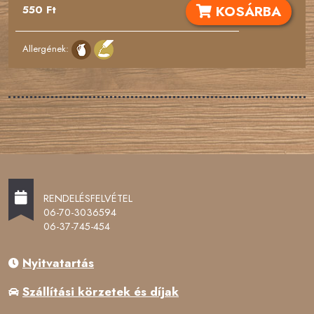
KOSÁRBA
550 Ft
Allergének:
RENDELÉSFELVÉTEL
06-70-3036594
06-37-745-454
Nyitvatartás
Szállítási körzetek és díjak