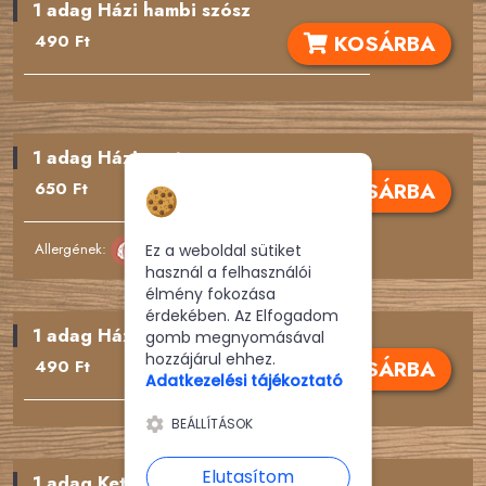
1 adag Házi hambi szósz
KOSÁRBA
490 Ft
1 adag Házi pesto
Hozzájárulás a
KOSÁRBA
650 Ft
sütikhez
Allergének:
Ez a weboldal sütiket
használ a felhasználói
élmény fokozása
érdekében. Az Elfogadom
1 adag Házi pizza szósz
gomb megnyomásával
hozzájárul ehhez.
KOSÁRBA
490 Ft
Adatkezelési tájékoztató
BEÁLLÍTÁSOK
Elutasítom
1 adag Ketchup