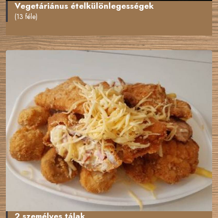
Vegetáriánus ételkülönlegességek
(13 féle)
2 személyes tálak