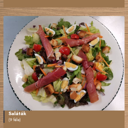
Saláták
(9 féle)