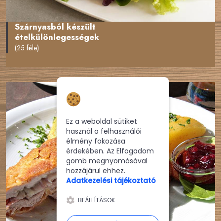
Szárnyasból készült
ételkülönlegességek
(25 féle)
Hozzájárulás a
sütikhez
Ez a weboldal sütiket
használ a felhasználói
élmény fokozása
érdekében. Az Elfogadom
gomb megnyomásával
hozzájárul ehhez.
Adatkezelési tájékoztató
BEÁLLÍTÁSOK