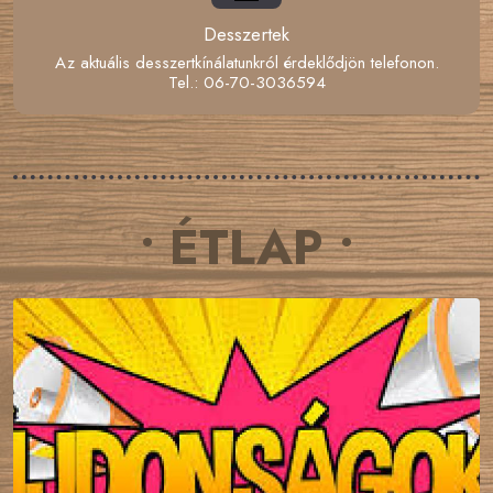
Desszertek
Az aktuális desszertkínálatunkról érdeklődjön telefonon.
Tel.: 06-70-3036594
• ÉTLAP •