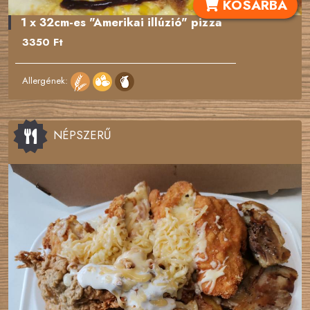
KOSÁRBA
1 x 32cm-es "Amerikai illúzió" pizza
3350 Ft
Allergének:
NÉPSZERŰ