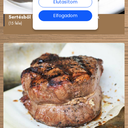
Elutasítom
Elfogadom
Sertésből készült ételkülönlegességek
(15 féle)