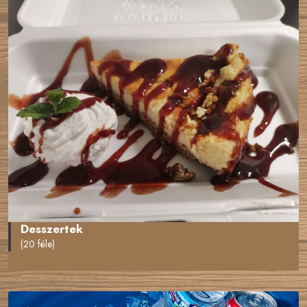
Desszertek
(20 féle)