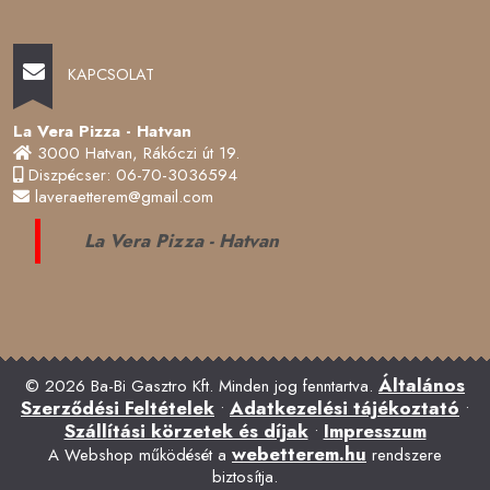
KAPCSOLAT
La Vera Pizza - Hatvan
3000 Hatvan, Rákóczi út 19.
Diszpécser: 06-70-3036594
laveraetterem@gmail.com
La Vera Pizza - Hatvan
Általános
© 2026 Ba-Bi Gasztro Kft. Minden jog fenntartva.
Szerződési Feltételek
Adatkezelési tájékoztató
•
•
Szállítási körzetek és díjak
Impresszum
•
webetterem.hu
A Webshop működését a
rendszere
biztosítja.