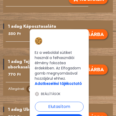
Diófélék
Zeller
1 adag Káposztasaláta
Mustár
KOSÁRBA
550 Ft
Hozzájárulás a
Szezámmag
sütikhez
Ez a weboldal sütiket
Kén-dioxid
használ a felhasználói
1 adag Tejfölös
élmény fokozása
uborkasaláta
Csillagfürt
érdekében. Az Elfogadom
KOSÁRBA
gomb megnyomásával
770 Ft
Puhatestűek
hozzájárul ehhez.
Adatkezelési tájékoztató
Allergének:
Cukorszármazék
BEÁLLÍTÁSOK
Csípős
Elutasítom
1 adag Uborkasaláta