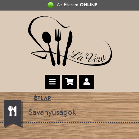
Az Étterem
ONLINE
ÉTLAP
Savanyúságok