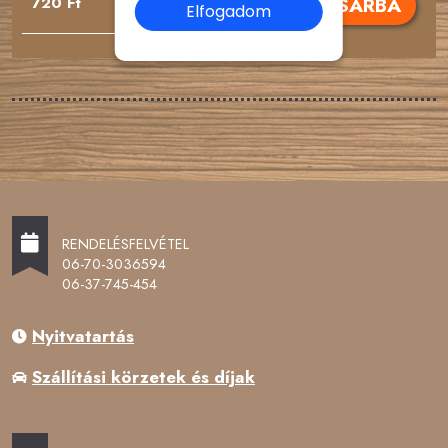
KOSÁRBA
720 Ft
Elfogadom
RENDELÉSFELVÉTEL
06-70-3036594
06-37-745-454
Nyitvatartás
Szállítási körzetek és díjak