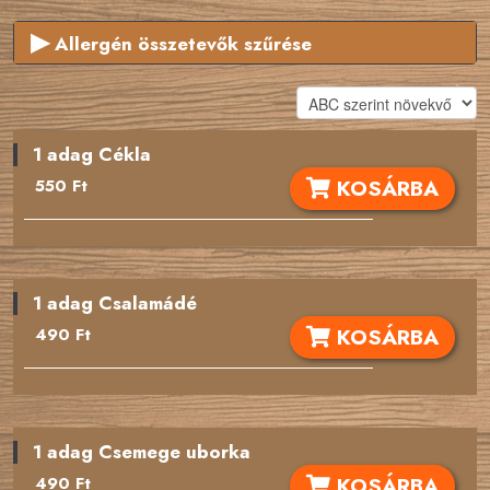
▶
Allergén összetevők szűrése
Ha valamely összetevőre ezek közül
allergiás vagy
, akkor
vedd ki mellőle a pipát!
Az étlapról az ezeket tartalmazó ételeket kitakarjuk!
1 adag Cékla
Glutén
KOSÁRBA
550 Ft
Rákfélék
Tojás
1 adag Csalamádé
Hal
KOSÁRBA
490 Ft
Földimogyoró
Szójabab
1 adag Csemege uborka
Laktóz
KOSÁRBA
490 Ft